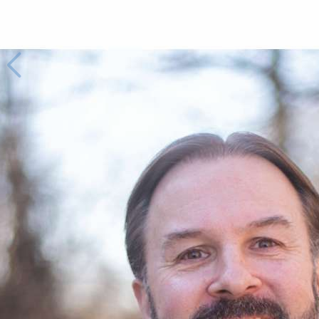
20
/
132