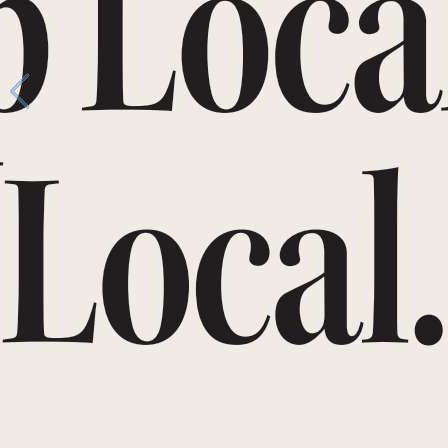
144
/
148