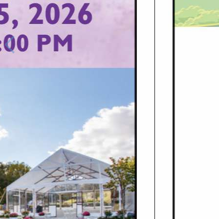
98
/
148