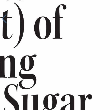
114
/
132