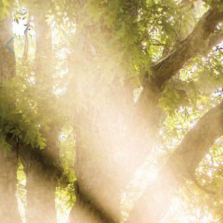
98
/
100